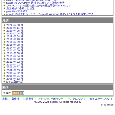
Kyash の QUICPay+ 決済でのポイント還元が復活
ジャパンネット銀行の個人からの振込手数料が￥０に！
新元号が「令和」に決定！
geocities 完全終了
google のメタビルドシステム gn の Windows 用のバイナリを取得する方法
月別
2026 年 08 月
2021 年 11 月
2020 年 06 月
2020 年 04 月
2019 年 04 月
2018 年 10 月
2018 年 09 月
2018 年 08 月
2014 年 08 月
2011 年 09 月
2011 年 08 月
2011 年 04 月
2011 年 03 月
2011 年 02 月
2010 年 03 月
2010 年 01 月
2009 年 03 月
2009 年 02 月
2009 年 01 月
2008 年 12 月
もっと過去の月
配信
最近
RSS
1.0
表紙
－
著作権
－
注意事項
－
プライバシーポリシー
－
リンクについて
－
404 エラーについて
©1999-2026
seclan
. All rights reserved.
5.43 msec