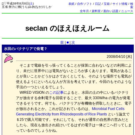
□
▽
平成38年8月8日(
土
)
表紙
/
自作ソフト
/
日記
/
宝箱
/
サイト情報
/
検
五省:努力に憾(うら)み勿(なか)りしか
索
全年月
/
資料室
/
面白い話題
/
ニュース
seclan のほえほえルーム
前
|
■
|
次
水田のバクテリアで発電？
2008/04/10 [
木
]
そこまで電線を引っ張ってくることが採算に合わないなどの利用によ
り、未だに世界中には電気がないところが多くあります。電気があるこ
とが良いことかどうかはさておくとしても、そのような場所でも電気が
使えるようにといろんな人が方法を考えています。今回のもそのような
手法の一つといえるでしょう。
WIRED VISION の
この記事
によると、水田の土の中にいるバクテリ
アが放出する余剰電子を回収することで、最大 330W/ha の電力が発電
できるそうです。何でも、バクテリアが有機物を摂取したときに、電子
が放出されるとか。これが記されているのは、
Microbial Fuel Cells
Generating Electricity from Rhizodeposits of Rice Plants
という論文で
＄25で購入可能です。それにしても、それが通常の自然界の営みだと
したら、現在も放出され続けいてるはずの電子は一体どこへ行ってしま
っているのでしょうかね。