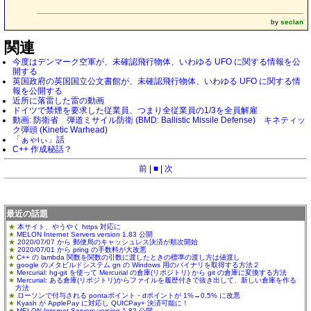
by
seclan
関連
今度はデンマーク空軍が、未確認飛行物体、いわゆる UFO に関する情報を公
開する
英国政府の英国国立公文書館が、未確認飛行物体、いわゆる UFO に関する情
報を公開する
近所に落雷した雷の動画
ドイツで禁煙を要求した従業員、つまり全従業員の1/3を全員解雇
動画: 防衛省 弾道ミサイル防衛 (BMD: Ballistic Missile Defense) キネティッ
ク弾頭 (Kinetic Warhead)
「ぁゃιぃ」話
C++ 作成秘話？
前
|
■
|
次
最近の話題
本サイト、やうやく https 対応に
MELON Internet Servers version 1.83 公開
2020/07/07 から 郵便局のキャッシュレス決済が順次開始
2020/07/01 から pring の手数料が大改悪
C++ の lambda 関数を関数の引数に渡したときの標準の渡し方は値渡し
google のメタビルドシステム gn の Windows 用のバイナリを取得する方法２
Mercurial: hg-git を使って Mercurial の倉庫(リポジトリ) から git の倉庫に変換する方法
Mercurial: ある倉庫(リポジトリ)からファイルを履歴付きで抜き出して、新しい倉庫を作る
方法
ローソンで付与される pontaポイント・dポイントが 1%→0.5% に改悪
Kyash が ApplePay に対応し QUICPay+ 決済可能に！
MELON Internet Servers version 1.82 公開