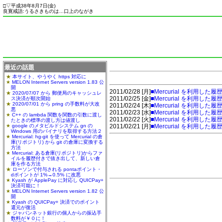
□
▽
平成38年8月7日(
金
)
良寛戒語:うるさきものは…口上のながき
最近の話題
本サイト、やうやく https 対応に
MELON Internet Servers version 1.83 公
開
2011/02/28 [
月
]
■Mercurial を利用し
2020/07/07 から 郵便局のキャッシュレ
2011/02/25 [
金
]
■Mercurial を利用し
ス決済が順次開始
2020/07/01 から pring の手数料が大改
2011/02/24 [
木
]
■Mercurial を利用
悪
2011/02/23 [
水
]
■Mercurial を利用
C++ の lambda 関数を関数の引数に渡し
2011/02/22 [
火
]
■Mercurial を利用
たときの標準の渡し方は値渡し
google のメタビルドシステム gn の
2011/02/21 [
月
]
■Mercurial を利用した
Windows 用のバイナリを取得する方法２
Mercurial: hg-git を使って Mercurial の倉
庫(リポジトリ) から git の倉庫に変換する
方法
Mercurial: ある倉庫(リポジトリ)からファ
イルを履歴付きで抜き出して、新しい倉
庫を作る方法
ローソンで付与される pontaポイント・
dポイントが 1%→0.5% に改悪
Kyash が ApplePay に対応し QUICPay+
決済可能に！
MELON Internet Servers version 1.82 公
開
Kyash の QUICPay+ 決済でのポイント
還元が復活
ジャパンネット銀行の個人からの振込手
数料が￥０に！