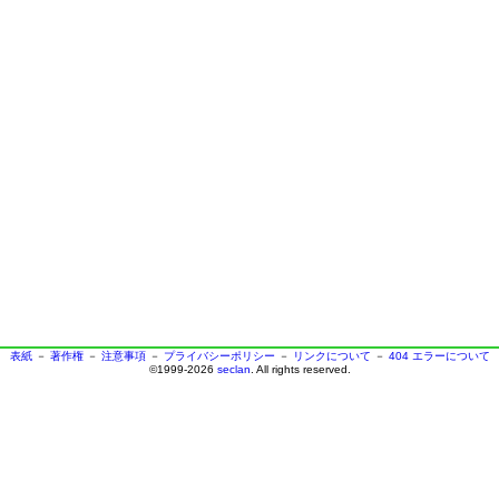
表紙
－
著作権
－
注意事項
－
プライバシーポリシー
－
リンクについて
－
404 エラーについて
©1999-2026
seclan
. All rights reserved.