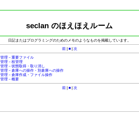
seclan のほえほえルーム
日記またはプログラミングのためのメモのようなものを掲載しています。
前
|
■
|
次
た履歴管理－重要ファイル
た履歴管理－枝管理
した履歴管理－状態取得・取り消し
した履歴管理－倉庫への操作・別倉庫への操作
した履歴管理－倉庫作成・ファイル操作
履歴管理－概要
前
|
■
|
次