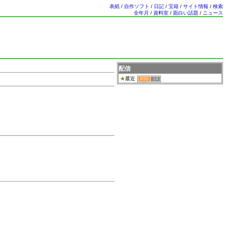
表紙
/
自作ソフト
/
日記
/
宝箱
/
サイト情報
/
検索
全年月
/
資料室
/
面白い話題
/
ニュース
配信
最近
RSS
1.0