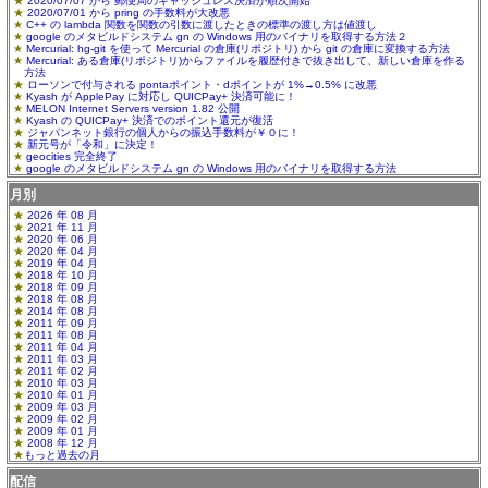
2020/07/07 から 郵便局のキャッシュレス決済が順次開始
2020/07/01 から pring の手数料が大改悪
C++ の lambda 関数を関数の引数に渡したときの標準の渡し方は値渡し
google のメタビルドシステム gn の Windows 用のバイナリを取得する方法２
Mercurial: hg-git を使って Mercurial の倉庫(リポジトリ) から git の倉庫に変換する方法
Mercurial: ある倉庫(リポジトリ)からファイルを履歴付きで抜き出して、新しい倉庫を作る
方法
ローソンで付与される pontaポイント・dポイントが 1%→0.5% に改悪
Kyash が ApplePay に対応し QUICPay+ 決済可能に！
MELON Internet Servers version 1.82 公開
Kyash の QUICPay+ 決済でのポイント還元が復活
ジャパンネット銀行の個人からの振込手数料が￥０に！
新元号が「令和」に決定！
geocities 完全終了
google のメタビルドシステム gn の Windows 用のバイナリを取得する方法
月別
2026 年 08 月
2021 年 11 月
2020 年 06 月
2020 年 04 月
2019 年 04 月
2018 年 10 月
2018 年 09 月
2018 年 08 月
2014 年 08 月
2011 年 09 月
2011 年 08 月
2011 年 04 月
2011 年 03 月
2011 年 02 月
2010 年 03 月
2010 年 01 月
2009 年 03 月
2009 年 02 月
2009 年 01 月
2008 年 12 月
もっと過去の月
配信