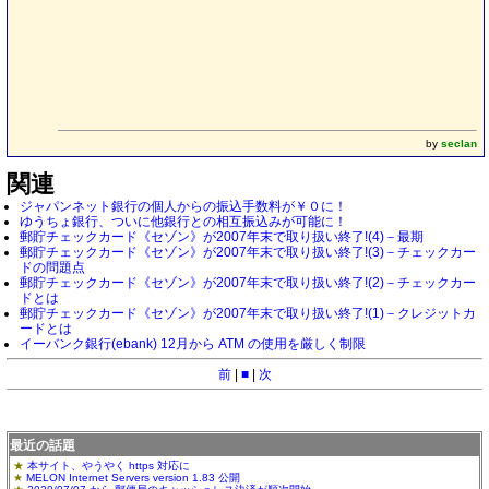
by
seclan
関連
ジャパンネット銀行の個人からの振込手数料が￥０に！
ゆうちょ銀行、ついに他銀行との相互振込みが可能に！
郵貯チェックカード《セゾン》が2007年末で取り扱い終了!(4)－最期
郵貯チェックカード《セゾン》が2007年末で取り扱い終了!(3)－チェックカー
ドの問題点
郵貯チェックカード《セゾン》が2007年末で取り扱い終了!(2)－チェックカー
ドとは
郵貯チェックカード《セゾン》が2007年末で取り扱い終了!(1)－クレジットカ
ードとは
イーバンク銀行(ebank) 12月から ATM の使用を厳しく制限
前
|
■
|
次
最近の話題
本サイト、やうやく https 対応に
MELON Internet Servers version 1.83 公開