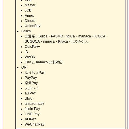
Visa
Master
JCB
Amex
Diners
UnionPay
Felica
交通系：Suica・PASMO・tolCa・manaca・ICOCA・
SUGOCA・nimoca・Kitaca・はやかけん
QuicPay+
iD
WAON
Edy と nanaco は非対応
QR
ゆうちょPay
PayPay
楽天Pay
メルペイ
au PAY
d払い
amazon pay
Jcoin Pay
LINE Pay
ALIPAY
WeChat Pay