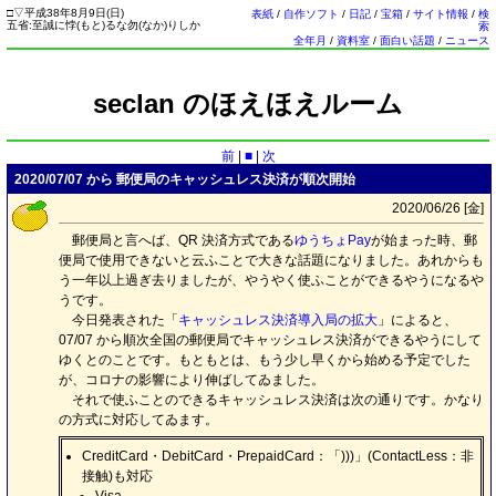
□
▽
平成38年8月9日(
日
)
表紙
/
自作ソフト
/
日記
/
宝箱
/
サイト情報
/
検
五省:至誠に悖(もと)るな勿(なか)りしか
索
全年月
/
資料室
/
面白い話題
/
ニュース
seclan のほえほえルーム
前
|
■
|
次
2020/07/07 から 郵便局のキャッシュレス決済が順次開始
2020/06/26 [
金
]
郵便局と言へば、QR 決済方式である
ゆうちょPay
が始まった時、郵
便局で使用できないと云ふことで大きな話題になりました。あれからも
う一年以上過ぎ去りましたが、やうやく使ふことができるやうになるや
うです。
今日発表された「
キャッシュレス決済導入局の拡大
」によると、
07/07 から順次全国の郵便局でキャッシュレス決済ができるやうにして
ゆくとのことです。もともとは、もう少し早くから始める予定でした
が、コロナの影響により伸ばしてゐました。
それで使ふことのできるキャッシュレス決済は次の通りです。かなり
の方式に対応してゐます。
CreditCard・DebitCard・PrepaidCard：「)))」(ContactLess：非
接触)も対応