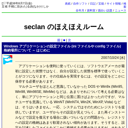
□
▽
平成38年8月7日(
金
)
表紙
/
自作ソフト
/
日記
/
宝箱
/
サイト情報
/
検
五省:不精に亘(わた)る勿(なか)りしか
索
全年月
/
資料室
/
面白い話題
/
ニュース
seclan のほえほえルーム
前
|
■
|
次
Windows アプリケーションの設定ファイル (ini ファイルや config ファイル)
格納場所について ～ はじめに
2007/10/24 [
水
]
アプリケーションを便利に使っていくには、ソフトウエアメーカが最
初に設定した状態ではなく、自分が設定した状態を標準で使っていくこ
とがコツになります。その仕組みを実現するには、その設定をどこかに
保存する必要があります。
マルチユーザをほとんど意識していなかった DOS や Win9x (Win95,
Win98, Win98SE, WinMe) などは、あまりそれについて考える必要はな
く、単にアプリケーションと同じ位置に置けばよかったのですが、マル
チユーザを意識している WinNT (WinNT4, Win2K, WinXP, Vista) など
は、そうはいきません。一応、システムではそのためにレジストリを提
供していますが、ユーザからその設定が見えづらく、また再インストー
ルなどで設定を復元する場合に扱いづらいなどの問題から、レジストリ
への設定の格納はあまり歓迎されない傾向があります。そうすると、設
定を記述したファイルをどこかに格納する必要がありますが、それをど