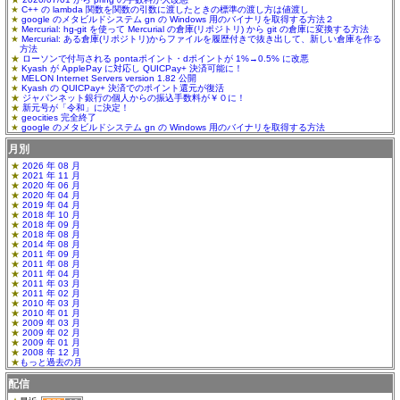
C++ の lambda 関数を関数の引数に渡したときの標準の渡し方は値渡し
google のメタビルドシステム gn の Windows 用のバイナリを取得する方法２
Mercurial: hg-git を使って Mercurial の倉庫(リポジトリ) から git の倉庫に変換する方法
Mercurial: ある倉庫(リポジトリ)からファイルを履歴付きで抜き出して、新しい倉庫を作る
方法
ローソンで付与される pontaポイント・dポイントが 1%→0.5% に改悪
Kyash が ApplePay に対応し QUICPay+ 決済可能に！
MELON Internet Servers version 1.82 公開
Kyash の QUICPay+ 決済でのポイント還元が復活
ジャパンネット銀行の個人からの振込手数料が￥０に！
新元号が「令和」に決定！
geocities 完全終了
google のメタビルドシステム gn の Windows 用のバイナリを取得する方法
月別
2026 年 08 月
2021 年 11 月
2020 年 06 月
2020 年 04 月
2019 年 04 月
2018 年 10 月
2018 年 09 月
2018 年 08 月
2014 年 08 月
2011 年 09 月
2011 年 08 月
2011 年 04 月
2011 年 03 月
2011 年 02 月
2010 年 03 月
2010 年 01 月
2009 年 03 月
2009 年 02 月
2009 年 01 月
2008 年 12 月
もっと過去の月
配信