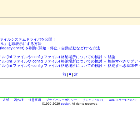
exFAT ファイルシステムドライバを公開！
イル」を非表示にする方法
(legacy drvier) を制御 (開始・停止・自動起動など)する方法
 (ini ファイルや config ファイル) 格納場所についての検討 ～ 結論
ル (ini ファイルや config ファイル) 格納場所についての検討 ～ 格納すべきサブ
ル (ini ファイルや config ファイル) 格納場所についての検討 ～ 格納すべき基
前
|
■
|
次
表紙
－
著作権
－
注意事項
－
プライバシーポリシー
－
リンクについて
－
404 エラーについて
©1999-2026
seclan
. All rights reserved.