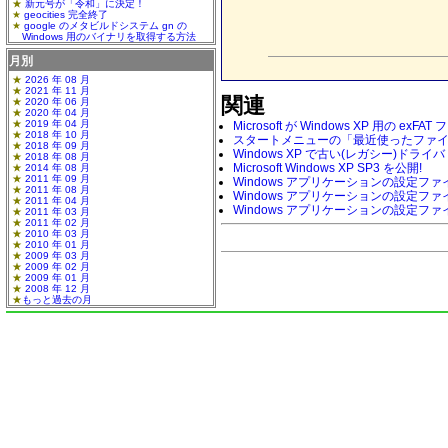
新元号が「令和」に決定！
geocities 完全終了
google のメタビルドシステム gn の
Windows 用のバイナリを取得する方法
月別
2026 年 08 月
2021 年 11 月
関連
2020 年 06 月
2020 年 04 月
2019 年 04 月
Microsoft が Windows XP 用の 
2018 年 10 月
スタートメニューの「最近使ったファ
2018 年 09 月
Windows XP で古い(レガシー)ドライバ 
2018 年 08 月
Microsoft Windows XP SP3 を公開!
2014 年 08 月
2011 年 09 月
Windows アプリケーションの設定ファイル
2011 年 08 月
Windows アプリケーションの設定ファイ
2011 年 04 月
Windows アプリケーションの設定ファイ
2011 年 03 月
2011 年 02 月
2010 年 03 月
2010 年 01 月
2009 年 03 月
2009 年 02 月
2009 年 01 月
2008 年 12 月
もっと過去の月