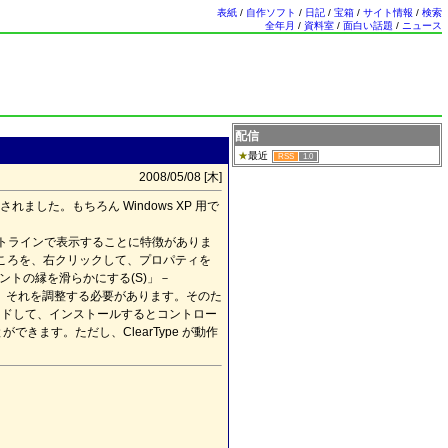
表紙
/
自作ソフト
/
日記
/
宝箱
/
サイト情報
/
検索
全年月
/
資料室
/
面白い話題
/
ニュース
配信
最近
RSS
1.0
2008/05/08 [
木
]
されました。
もちろん Windows XP 用で
トラインで表示することに特徴がありま
ところを、右クリックして、プロパティを
トの縁を滑らかにする(S)」－
いので、それを調整する必要があります。そのた
ードして、インストールするとコントロー
とができます。ただし、ClearType が動作