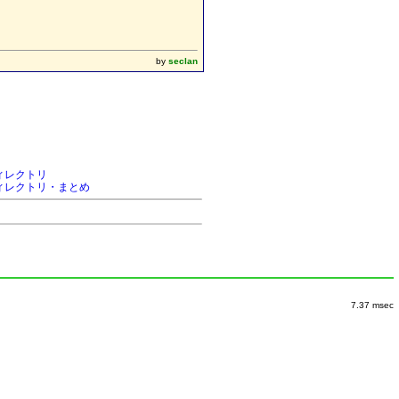
by
seclan
ディレクトリ
準ディレクトリ・まとめ
7.37 msec