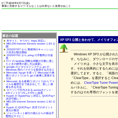
□
▽
平成38年8月7日(
金
)
事業に失敗するコツ:そんなことは出来ないと改善せぬこと
最近の話題
XP SP3 公開と合わせて、メイリオフ
本サイト、やうやく https 対応に
MELON Internet Servers version 1.83 公
開
2020/07/07 から 郵便局のキャッシュレ
ス決済が順次開始
Windows XP SP3 が公開
2020/07/01 から pring の手数料が大改
悪
す。ちなみに、ダウンロードのサ
C++ の lambda 関数を関数の引数に渡し
メイリオは、小さな文字を表示
たときの標準の渡し方は値渡し
google のメタビルドシステム gn の
す。それを効果的にするためには、
Windows 用のバイナリを取得する方法２
Mercurial: hg-git を使って Mercurial の倉
選択してます。すると、「画面の
庫(リポジトリ) から git の倉庫に変換する
「ClearType」を選択すると
方法
Mercurial: ある倉庫(リポジトリ)からファ
めには、
ClearType Tuner Powe
イルを履歴付きで抜き出して、新しい倉
庫を作る方法
ルパネルに、「ClearType Tu
ローソンで付与される pontaポイント・
するのはそれ専用のフォントを使
dポイントが 1%→0.5% に改悪
Kyash が ApplePay に対応し QUICPay+
決済可能に！
MELON Internet Servers version 1.82 公
開
Kyash の QUICPay+ 決済でのポイント
還元が復活
ジャパンネット銀行の個人からの振込手
数料が￥０に！