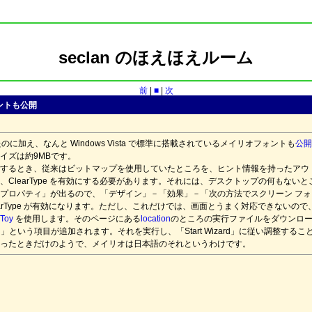
seclan のほえほえルーム
前
|
■
|
次
ォントも公開
されたのに加え、なんと Windows Vista で標準に搭載されているメイリオフォントも
公開
イズは約9MBです。
するとき、従来はビットマップを使用していたところを、ヒント情報を持ったアウ
ClearType を有効にする必要があります。それには、デスクトップの何もない
プロパティ」が出るので、「デザイン」－「効果」－「次の方法でスクリーン フォン
 ClearType が有効になります。ただし、これだけでは、画面とうまく対応できな
rToy
を使用します。そのページにある
location
のところの実行ファイルをダウンロ
ning」という項目が追加されます。それを実行し、「Start Wizard」に従い調整するこ
ったときだけのようで、メイリオは日本語のそれというわけです。