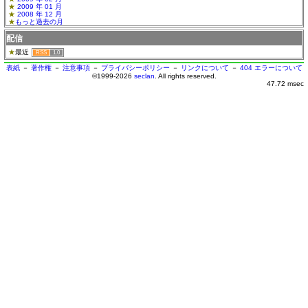
2009 年 01 月
2008 年 12 月
もっと過去の月
配信
最近
RSS
1.0
表紙
－
著作権
－
注意事項
－
プライバシーポリシー
－
リンクについて
－
404 エラーについて
©1999-2026
seclan
. All rights reserved.
47.72 msec