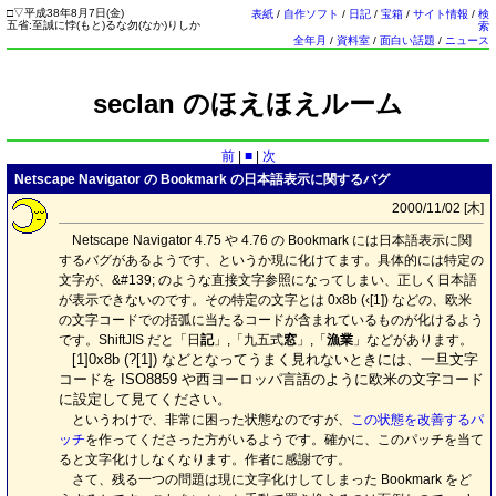
□
▽
平成38年8月7日(
金
)
表紙
/
自作ソフト
/
日記
/
宝箱
/
サイト情報
/
検
五省:至誠に悖(もと)るな勿(なか)りしか
索
全年月
/
資料室
/
面白い話題
/
ニュース
seclan のほえほえルーム
前
|
■
|
次
Netscape Navigator の Bookmark の日本語表示に関するバグ
2000/11/02 [
木
]
Netscape Navigator 4.75 や 4.76 の Bookmark には日本語表示に関
するバグがあるようです、というか現に化けてます。具体的には特定の
文字が、&#139; のような直接文字参照になってしまい、正しく日本語
が表示できないのです。その特定の文字とは 0x8b (
‹
[1]) などの、欧米
の文字コードでの括弧に当たるコードが含まれているものが化けるよう
です。ShiftJIS だと「日
記
」,「九五式
窓
」,「
漁業
」などがあります。
[1]0x8b (?[1]) などとなってうまく見れないときには、一旦文字
コードを ISO8859 や西ヨーロッパ言語のように欧米の文字コード
に設定して見てください。
というわけで、非常に困った状態なのですが、
この状態を改善するパ
ッチ
を作ってくださった方がいるようです。確かに、このパッチを当て
ると文字化けしなくなります。作者に感謝です。
さて、残る一つの問題は現に文字化けしてしまった Bookmark をど