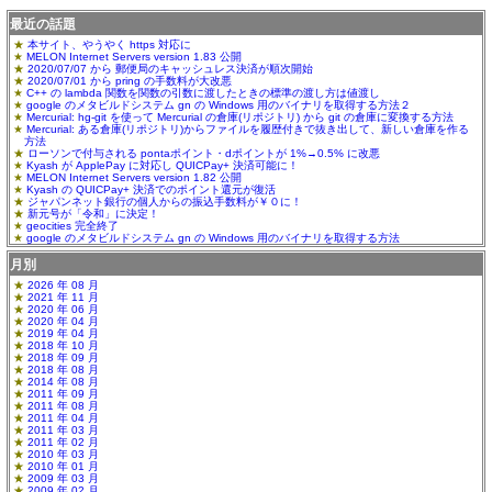
最近の話題
本サイト、やうやく https 対応に
MELON Internet Servers version 1.83 公開
2020/07/07 から 郵便局のキャッシュレス決済が順次開始
2020/07/01 から pring の手数料が大改悪
C++ の lambda 関数を関数の引数に渡したときの標準の渡し方は値渡し
google のメタビルドシステム gn の Windows 用のバイナリを取得する方法２
Mercurial: hg-git を使って Mercurial の倉庫(リポジトリ) から git の倉庫に変換する方法
Mercurial: ある倉庫(リポジトリ)からファイルを履歴付きで抜き出して、新しい倉庫を作る
方法
ローソンで付与される pontaポイント・dポイントが 1%→0.5% に改悪
Kyash が ApplePay に対応し QUICPay+ 決済可能に！
MELON Internet Servers version 1.82 公開
Kyash の QUICPay+ 決済でのポイント還元が復活
ジャパンネット銀行の個人からの振込手数料が￥０に！
新元号が「令和」に決定！
geocities 完全終了
google のメタビルドシステム gn の Windows 用のバイナリを取得する方法
月別
2026 年 08 月
2021 年 11 月
2020 年 06 月
2020 年 04 月
2019 年 04 月
2018 年 10 月
2018 年 09 月
2018 年 08 月
2014 年 08 月
2011 年 09 月
2011 年 08 月
2011 年 04 月
2011 年 03 月
2011 年 02 月
2010 年 03 月
2010 年 01 月
2009 年 03 月
2009 年 02 月