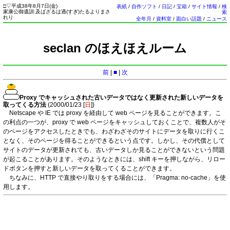
□
▽
平成38年8月7日(
金
)
表紙
/
自作ソフト
/
日記
/
宝箱
/
サイト情報
/
検
家康公御遺訓:及ばざるは過(すぎ)たるよりまさ
索
れり
全年月
/
資料室
/
面白い話題
/
ニュース
seclan のほえほえルーム
前
|
■
|
次
Proxy でキャッシュされた古いデータではなく更新された新しいデータを
取ってくる方法
(2000/01/23 [
日
])
Netscape や IE では proxy を経由して web ページを見ることができます。こ
の利点の一つが、proxy で web ページをキャッシュしておくことで、複数人がそ
のページをアクセスしたときでも、わざわざそのサイトにデータを取りに行くこ
となく、そのページを得ることができるという点です。しかし、その代償として
サイトのデータが更新されても、古いデータしか見ることができないという問題
が起こることがあります。そのようなときには、shift キーを押しながら、リロー
ドボタンを押すと新しいデータを取ってくることができます。
ちなみに、HTTP で直接やり取りをする場合には、「Pragma: no-cache」を使
用します。