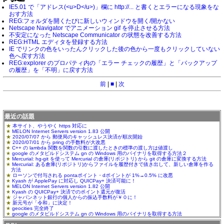
IE5.01 で「アドレス(<u>D</u>)」欄に http://... と書くとエラーになる現象をな
おす方法
REG:フォルダを開くたびに新しいウィンドウを開く/開かない
Netscape Navigator でアニメーション gif を停止させる方法
不安定になった Netscape Communicator の状態を改善する方法
REG:HTML エディタを登録する方法
IE でリンクの色をいったんクリックした後の色から一度もクリックしていない
色へ戻す方法
REG:explorer のプロパティ内の「エラー チェックの履歴」と「バックアップ
の履歴」を「不明」に戻す方法
前
|
■
|
次
最近の話題
本サイト、やうやく https 対応に
MELON Internet Servers version 1.83 公開
2020/07/07 から 郵便局のキャッシュレス決済が順次開始
2020/07/01 から pring の手数料が大改悪
C++ の lambda 関数を関数の引数に渡したときの標準の渡し方は値渡し
google のメタビルドシステム gn の Windows 用のバイナリを取得する方法２
Mercurial: hg-git を使って Mercurial の倉庫(リポジトリ) から git の倉庫に変換する方法
Mercurial: ある倉庫(リポジトリ)からファイルを履歴付きで抜き出して、新しい倉庫を作る
方法
ローソンで付与される pontaポイント・dポイントが 1%→0.5% に改悪
Kyash が ApplePay に対応し QUICPay+ 決済可能に！
MELON Internet Servers version 1.82 公開
Kyash の QUICPay+ 決済でのポイント還元が復活
ジャパンネット銀行の個人からの振込手数料が￥０に！
新元号が「令和」に決定！
geocities 完全終了
google のメタビルドシステム gn の Windows 用のバイナリを取得する方法