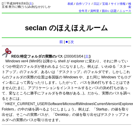
□
▽
平成38年8月8日(
土
)
表紙
/
自作ソフト
/
日記
/
宝箱
/
サイト情報
/
検
五省:努力に憾(うら)み勿(なか)りしか
索
全年月
/
資料室
/
面白い話題
/
ニュース
seclan のほえほえルーム
前
|
■
|
次
REG:特定フォルダの実際のパス
(2000/03/04 [
土
])
Windows ver4 (Win95) 以降から shell が explorer に変わり、それに伴ってい
くつか特定のフォルダが使われるようになりました。例えば、いわゆる「スター
トアップ」のフォルダ、あるいは「デスクトップ」のフォルダです。しかしこれ
らのフォルダの実際の位置は各国版の Windows や、また同じ Windows でもログ
イン名によって異なったりします。したがって、パスを決め打ちすることはでき
ません(たまに、アプリケーションをインストールするとパスの決め打ちがあっ
て、変なところに勝手にフォルダを作る物がある...)。だから、実際のパスを調べ
るときには、
「HKEY_CURRENT_USER\Software\Microsoft\Windows\CurrentVersion\Explorer
Folders」の中の値を調べるようにしましょう。例えば、「Startup」の値を取り
出せば、そこへの実際パスが、「Desktop」の値を取り出せばデスクトップフォ
ルダへの実際のパスが取り出せます。