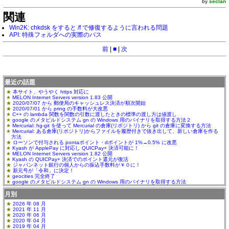
by
seclan
関連
Win2K: chkdsk をすると /f で修復するように言われる問題
API: 特殊フォルダへの実際のパス
前
|
■
|
次
最近の話題
本サイト、やうやく https 対応に
MELON Internet Servers version 1.83 公開
2020/07/07 から 郵便局のキャッシュレス決済が順次開始
2020/07/01 から pring の手数料が大改悪
C++ の lambda 関数を関数の引数に渡したときの標準の渡し方は値渡し
google のメタビルドシステム gn の Windows 用のバイナリを取得する方法２
Mercurial: hg-git を使って Mercurial の倉庫(リポジトリ) から git の倉庫に変換する方法
Mercurial: ある倉庫(リポジトリ)からファイルを履歴付きで抜き出して、新しい倉庫を作る
方法
ローソンで付与される pontaポイント・dポイントが 1%→0.5% に改悪
Kyash が ApplePay に対応し QUICPay+ 決済可能に！
MELON Internet Servers version 1.82 公開
Kyash の QUICPay+ 決済でのポイント還元が復活
ジャパンネット銀行の個人からの振込手数料が￥０に！
新元号が「令和」に決定！
geocities 完全終了
google のメタビルドシステム gn の Windows 用のバイナリを取得する方法
月別
2026 年 08 月
2021 年 11 月
2020 年 06 月
2020 年 04 月
2019 年 04 月