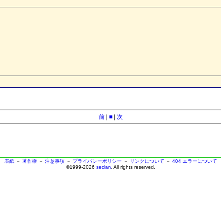
前
|
■
|
次
表紙
－
著作権
－
注意事項
－
プライバシーポリシー
－
リンクについて
－
404 エラーについて
©1999-2026
seclan
. All rights reserved.