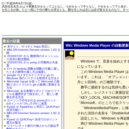
□
▽
平成38年8月7日(
金
)
武田信玄名言:およそ軍勝五分をもって上となし、七分をもって中となし、十分をもって下と為す
を生じるが故。たとへ戦に十分の勝ちを得るとも、驕を生じれば次には必ず敗るるものなり。すべ
最近の話題
Win: Windows Media Player 
本サイト、やうやく https 対応に
MELON Internet Servers version 1.83 公
開
2020/07/07 から 郵便局のキャッシュレ
ス決済が順次開始
Windows で、音楽を始めと
2020/07/01 から pring の手数料が大改
悪
になっています。
C++ の lambda 関数を関数の引数に渡し
この Windows Media
たときの標準の渡し方は値渡し
google のメタビルドシステム gn の
います。これは、「オプション｣
Windows 用のバイナリを取得する方法２
Mercurial: hg-git を使って Mercurial の倉
月に１回(M)」の三種類です。
庫(リポジトリ) から git の倉庫に変換する
勝手に接続するのは気持ち悪い
方法
Mercurial: ある倉庫(リポジトリ)からファ
しかし、レジストリに直接設定
イルを履歴付きで抜き出して、新しい倉
庫を作る方法
「KEY_LOCAL_MACHINE\SOFT
ローソンで付与される pontaポイント・
「Microsoft」のところで右ク
dポイントが 1%→0.5% に改悪
Kyash が ApplePay に対応し QUICPay+
「WindowsMediaPlay
決済可能に！
された項目の名前を「Disable
MELON Internet Servers version 1.82 公
開
設定したら、Windows を
Kyash の QUICPay+ 決済でのポイント
還元が復活
再び Windows Media
ジャパンネット銀行の個人からの振込手
です。
数料が￥０に！