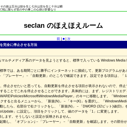
。その故は五分は励を生じ七分は怠を生じ十分は驕
て戦に限らず世の中の事この心掛け肝要なり
seclan のほえほえルーム
前
|
■
|
次
の自動更新を完全に停止させる方法
するマルチメディア系のデータを見ようとすると、標準で入っている Windows Media 
 Player は標準では、ある期間ごとに勝手にインターネットに接続して、更新プログラム
－「プレーヤー」－「自動更新」のところで確認できます。設定できる項目は、「１日
、停止させたいと思っても、自動更新を停止させる項目が表示されないので、停止
することでこれを停止させることができます。具体的には、まず、レジストリエデ
WARE\Policies\Microsoft\WindowsMediaPlayer」のキーに移動します。「Win
リックすると出るメニューから、「新規(N)」－「キー(K)」を選択し、「WindowsMed
er」に移動したら、右部分で右クリックをし、「新規(N)」－「DWORD (32ビット)値
AutoUpdate」に設定し、項目をクリックして、値のデータを「1」に変更します。
再起動します。そうしないと設定が反映されません。
 Player を起動し、「オプション｣－「プレーヤー」－「自動更新」を確認します。そ