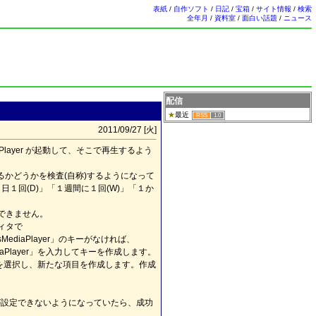
表紙
/
自作ソフト
/
日記
/
宝箱
/
サイト情報
/
検索
全年月
/
資料室
/
面白い話題
/
ニュース
配信
最近
RSS
1.0
2011/09/27 [
火
]
Player が起動して、そこで再生するよう
があるかどうかを検査(自称)するようになって
１回(D)」「１週間に１回(W)」「１か
できません。
ィタで
dowsMediaPlayer」のキーがなければ、
iaPlayer」を入力してキーを作成します。
(D)」を選択し、新たな項目を作成します。作成
の部分が設定できないようになっていたら、成功