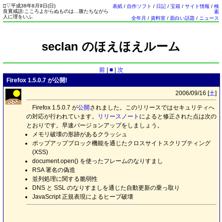
□
▽
平成38年8月9日(
日
)
表紙
/
自作ソフト
/
日記
/
宝箱
/
サイト情報
/
検
良寛戒語:こころよからぬものは…腹たちながら
索
人に理をいふ
全年月
/
資料室
/
面白い話題
/
ニュース
seclan のほえほえルーム
前
|
■
|
次
Firefox 1.5.0.7 が公開!
2006/09/16 [
土
]
Firefox 1.5.0.7 が
公開
されました。このリリースではセキュリティへ
の対応が行われています。
リリースノート
によると修正された点は次の
とおりです。早速バージョンアップをしましょう。
メモリ破壊の形跡があるクラッシュ
ポップアップブロック機能を通じたクロスサイトスクリプティング
(XSS)
document.open() を使ったフレームのなりすまし
RSA 署名の偽造
並列処理に関する脆弱性
DNS と SSL のなりすましを通じた自動更新の乗っ取り
JavaScript 正規表現によるヒープ破壊