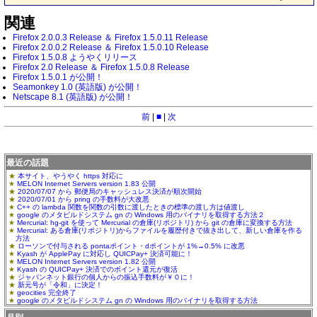
関連
Firefox 2.0.0.3 Release ＆ Firefox 1.5.0.11 Release
Firefox 2.0.0.2 Release ＆ Firefox 1.5.0.10 Release
Firefox 1.5.0.8 ようやくリリース
Firefox 2.0 Release ＆ Firefox 1.5.0.8 Release
Firefox 1.5.0.1 が公開！
Seamonkey 1.0 (英語版) が公開！
Netscape 8.1 (英語版) が公開！
前
|
■
|
次
最近の話題
本サイト、やうやく https 対応に
MELON Internet Servers version 1.83 公開
2020/07/07 から 郵便局のキャッシュレス決済が順次開始
2020/07/01 から pring の手数料が大改悪
C++ の lambda 関数を関数の引数に渡したときの標準の渡し方は値渡し
google のメタビルドシステム gn の Windows 用のバイナリを取得する方法２
Mercurial: hg-git を使って Mercurial の倉庫(リポジトリ) から git の倉庫に変換する方法
Mercurial: ある倉庫(リポジトリ)からファイルを履歴付きで抜き出して、新しい倉庫を作る
方法
ローソンで付与される pontaポイント・dポイントが 1%→0.5% に改悪
Kyash が ApplePay に対応し QUICPay+ 決済可能に！
MELON Internet Servers version 1.82 公開
Kyash の QUICPay+ 決済でのポイント還元が復活
ジャパンネット銀行の個人からの振込手数料が￥０に！
新元号が「令和」に決定！
geocities 完全終了
google のメタビルドシステム gn の Windows 用のバイナリを取得する方法