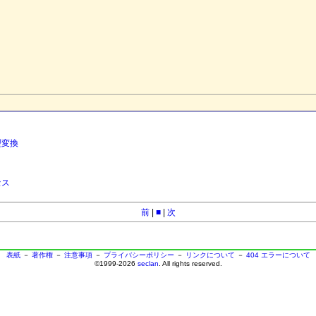
型変換
セス
前
|
■
|
次
表紙
－
著作権
－
注意事項
－
プライバシーポリシー
－
リンクについて
－
404 エラーについて
©1999-2026
seclan
. All rights reserved.