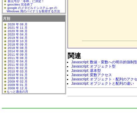
新元号が「令和」に決定！
geocities 完全終了
google のメタビルドシステム gn の
Windows 用のバイナリを取得する方法
月別
2026 年 08 月
2021 年 11 月
2020 年 06 月
2020 年 04 月
2019 年 04 月
2018 年 10 月
2018 年 09 月
2018 年 08 月
2014 年 08 月
関連
2011 年 09 月
2011 年 08 月
2011 年 04 月
Javascript: 数値・変数への明示的強制
2011 年 03 月
Javascript: オブジェクト型
2011 年 02 月
Javascript: 基本型
2010 年 03 月
Javascript: 変数アクセス
2010 年 01 月
2009 年 03 月
Javascript: オブジェクト・配列のアク
2009 年 02 月
Javascript: オブジェクトと配列の違い
2009 年 01 月
2008 年 12 月
もっと過去の月