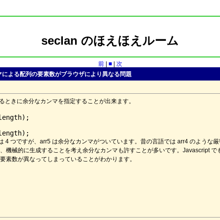
seclan のほえほえルーム
前
|
■
|
次
なカンマによる配列の要素数がブラウザにより異なる問題
初期化するときに余分なカンマを指定することが出来ます。
ength);

も要素数は 4 つですが、arr5 は余分なカンマがついています。昔の言語では arr4 の
機械的に生成することを考え余分なカンマも許すことが多いです。Javascript
要素数が異なってしまっていることがわかります。