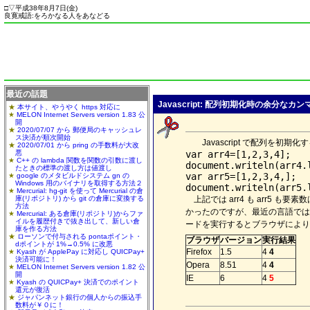
□
▽
平成38年8月7日(
金
)
良寛戒語:をろかなる人をあなどる
最近の話題
Javascript: 配列初期化時の余分
本サイト、やうやく https 対応に
MELON Internet Servers version 1.83 公
開
2020/07/07 から 郵便局のキャッシュレ
ス決済が順次開始
Javascript で配列を
2020/07/01 から pring の手数料が大改
悪
var arr4=[1,2,3,4];

C++ の lambda 関数を関数の引数に渡し
document.writeln(arr4.l
たときの標準の渡し方は値渡し
var arr5=[1,2,3,4,];

google のメタビルドシステム gn の
Windows 用のバイナリを取得する方法２
Mercurial: hg-git を使って Mercurial の倉
庫(リポジトリ) から git の倉庫に変換する
上記では arr4 も arr5 
方法
かったのですが、最近の言語では、
Mercurial: ある倉庫(リポジトリ)からファ
イルを履歴付きで抜き出して、新しい倉
ードを実行するとブラウザにより
庫を作る方法
ローソンで付与される pontaポイント・
ブラウザ
バージョン
実行結果
dポイントが 1%→0.5% に改悪
Firefox
1.5
4
4
Kyash が ApplePay に対応し QUICPay+
決済可能に！
Opera
8.51
4
4
MELON Internet Servers version 1.82 公
開
IE
6
4
5
Kyash の QUICPay+ 決済でのポイント
還元が復活
ジャパンネット銀行の個人からの振込手
数料が￥０に！