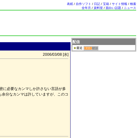
表紙
/
自作ソフト
/
日記
/
宝箱
/
サイト情報
/
検索
全年月
/
資料室
/
面白い話題
/
ニュース
配信
最近
RSS
1.0
2006/03/08 [
水
]
ような厳密に必要なカンマしか許さない言語が多
 でも余分なカンマは許していますが、このコ