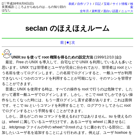
□
▽
平成38年8月9日(
日
)
表紙
/
自作ソフト
/
日記
/
宝箱
/
サイト情報
/
検
良寛戒語:こころよからぬものは…もの知り顔の
索
はなし
全年月
/
資料室
/
面白い話題
/
ニュース
seclan のほえほえルーム
前
|
■
|
次
UNIX:su を使って root 権限を得るための設定方法
(1999/12/10 [
金
])
最近、Free の UNIX を導入して、自宅などで UNIX を利用している人も多いと
思います。UNIX では管理者とユーザが完全に分かれており、管理者は root とい
う名前を使ってログインします。この名前でログインすると、一般ユーザが利用
できないいくつかのコマンドを利用することが可能になり、そのマシンを管理す
ることができます。
普通に UNIX を使用する時は、すべての操作を root で行うのは危険です。した
がって通常一般ユーザでログインします。しかし、そこで root でしかできない操
作をしたくなった時には、もう一度ログインし直す必要があります。これは面倒
です。そこで su というコマンドを利用することで、ログアウトしてさらに root
でログインするという手間を省くことができます。
しかし、誰もがこの su コマンドを使えるわけではありません。su を使えるの
は、wheel に属しているユーザだけです。あるユーザを wheel に属させるに
は、/etc/group ファイルの中の wheel:*:0:root のように書かれている部分に、追
加したいユーザ名を追加することにより行われます。例えば、ユーザ hoehoe を