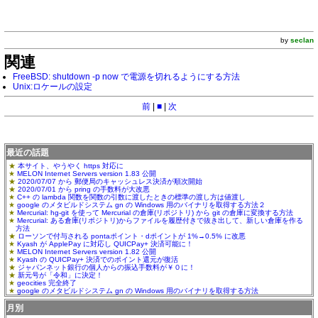
by
seclan
関連
FreeBSD: shutdown -p now で電源を切れるようにする方法
Unix:ロケールの設定
前
|
■
|
次
最近の話題
本サイト、やうやく https 対応に
MELON Internet Servers version 1.83 公開
2020/07/07 から 郵便局のキャッシュレス決済が順次開始
2020/07/01 から pring の手数料が大改悪
C++ の lambda 関数を関数の引数に渡したときの標準の渡し方は値渡し
google のメタビルドシステム gn の Windows 用のバイナリを取得する方法２
Mercurial: hg-git を使って Mercurial の倉庫(リポジトリ) から git の倉庫に変換する方法
Mercurial: ある倉庫(リポジトリ)からファイルを履歴付きで抜き出して、新しい倉庫を作る
方法
ローソンで付与される pontaポイント・dポイントが 1%→0.5% に改悪
Kyash が ApplePay に対応し QUICPay+ 決済可能に！
MELON Internet Servers version 1.82 公開
Kyash の QUICPay+ 決済でのポイント還元が復活
ジャパンネット銀行の個人からの振込手数料が￥０に！
新元号が「令和」に決定！
geocities 完全終了
google のメタビルドシステム gn の Windows 用のバイナリを取得する方法
月別