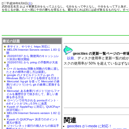
□
▽
平成38年8月8日(
土
)
武田信玄名言:およそ軍勝五分をもって上となし、七分をもって中となし、十分をもって下と為す
を生じるが故。たとへ戦に十分の勝ちを得るとも、驕を生じれば次には必ず敗るるものなり。すべ
最近の話題
本サイト、やうやく https 対応に
MELON Internet Servers version 1.83 公
開
geocities の更新一覧ページの一
2020/07/07 から 郵便局のキャッシュレ
以前
、ディスク使用率と更新一覧の絵が
ス決済が順次開始
2020/07/01 から pring の手数料が大改
スクの使用率が 50% を超えているは
悪
C++ の lambda 関数を関数の引数に渡し
たときの標準の渡し方は値渡し
google のメタビルドシステム gn の
Windows 用のバイナリを取得する方法２
Mercurial: hg-git を使って Mercurial の倉
庫(リポジトリ) から git の倉庫に変換する
方法
Mercurial: ある倉庫(リポジトリ)からファ
イルを履歴付きで抜き出して、新しい倉
庫を作る方法
ローソンで付与される pontaポイント・
dポイントが 1%→0.5% に改悪
Kyash が ApplePay に対応し QUICPay+
決済可能に！
MELON Internet Servers version 1.82 公
開
関連
Kyash の QUICPay+ 決済でのポイント
還元が復活
ジャパンネット銀行の個人からの振込手
geocities が i-mode に対応！
数料が￥０に！