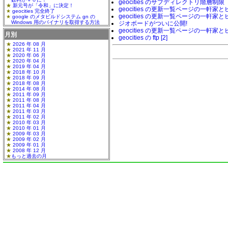
geocities のサブディレクトリ階層制限
新元号が「令和」に決定！
geocities の更新一覧ページの一軒家
geocities 完全終了
geocities の更新一覧ページの一軒家と
google のメタビルドシステム gn の
Windows 用のバイナリを取得する方法
ジオボードがついに公開!
geocities の更新一覧ページの一軒家
月別
geocities の ftp [2]
2026 年 08 月
2021 年 11 月
2020 年 06 月
2020 年 04 月
2019 年 04 月
2018 年 10 月
2018 年 09 月
2018 年 08 月
2014 年 08 月
2011 年 09 月
2011 年 08 月
2011 年 04 月
2011 年 03 月
2011 年 02 月
2010 年 03 月
2010 年 01 月
2009 年 03 月
2009 年 02 月
2009 年 01 月
2008 年 12 月
もっと過去の月