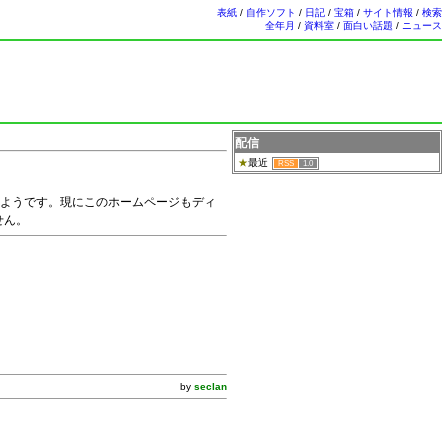
表紙
/
自作ソフト
/
日記
/
宝箱
/
サイト情報
/
検索
全年月
/
資料室
/
面白い話題
/
ニュース
配信
最近
RSS
1.0
いようです。現にこのホームページもディ
せん。
by
seclan