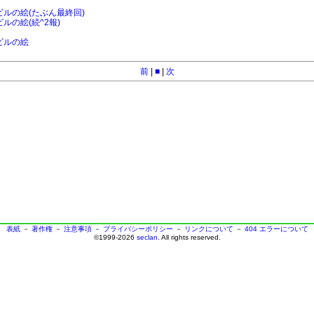
とビルの絵(たぶん最終回)
ビルの絵(続^2報)
とビルの絵
前
|
■
|
次
表紙
－
著作権
－
注意事項
－
プライバシーポリシー
－
リンクについて
－
404 エラーについて
©1999-2026
seclan
. All rights reserved.