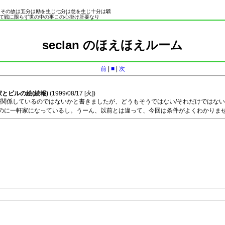
。その故は五分は励を生じ七分は怠を生じ十分は驕
て戦に限らず世の中の事この心掛け肝要なり
seclan のほえほえルーム
前
|
■
|
次
軒家とビルの絵(続報)
(1999/08/17 [
火
])
関係しているのではないかと書きましたが、どうもそうではない/それだけではな
ずなのに一軒家になっているし。うーん、以前とは違って、今回は条件がよくわかりま