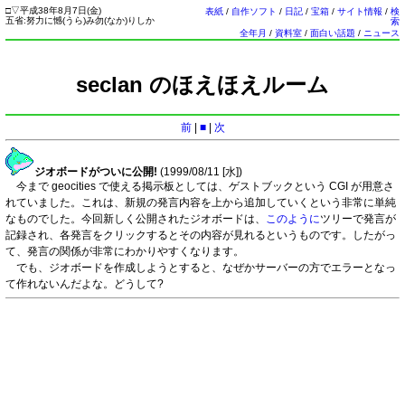
□
▽
平成38年8月7日(
金
)
表紙
/
自作ソフト
/
日記
/
宝箱
/
サイト情報
/
検
五省:努力に憾(うら)み勿(なか)りしか
索
全年月
/
資料室
/
面白い話題
/
ニュース
seclan のほえほえルーム
前
|
■
|
次
ジオボードがついに公開!
(1999/08/11 [
水
])
今まで geocities で使える掲示板としては、ゲストブックという CGI が用意さ
れていました。これは、新規の発言内容を上から追加していくという非常に単純
なものでした。今回新しく公開されたジオボードは、
このように
ツリーで発言が
記録され、各発言をクリックするとその内容が見れるというものです。したがっ
て、発言の関係が非常にわかりやすくなります。
でも、ジオボードを作成しようとすると、なぜかサーバーの方でエラーとなっ
て作れないんだよな。どうして?