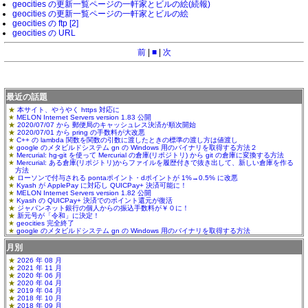
geocities の更新一覧ページの一軒家とビルの絵(続報)
geocities の更新一覧ページの一軒家とビルの絵
geocities の ftp [2]
geocities の URL
前
|
■
|
次
最近の話題
本サイト、やうやく https 対応に
MELON Internet Servers version 1.83 公開
2020/07/07 から 郵便局のキャッシュレス決済が順次開始
2020/07/01 から pring の手数料が大改悪
C++ の lambda 関数を関数の引数に渡したときの標準の渡し方は値渡し
google のメタビルドシステム gn の Windows 用のバイナリを取得する方法２
Mercurial: hg-git を使って Mercurial の倉庫(リポジトリ) から git の倉庫に変換する方法
Mercurial: ある倉庫(リポジトリ)からファイルを履歴付きで抜き出して、新しい倉庫を作る
方法
ローソンで付与される pontaポイント・dポイントが 1%→0.5% に改悪
Kyash が ApplePay に対応し QUICPay+ 決済可能に！
MELON Internet Servers version 1.82 公開
Kyash の QUICPay+ 決済でのポイント還元が復活
ジャパンネット銀行の個人からの振込手数料が￥０に！
新元号が「令和」に決定！
geocities 完全終了
google のメタビルドシステム gn の Windows 用のバイナリを取得する方法
月別
2026 年 08 月
2021 年 11 月
2020 年 06 月
2020 年 04 月
2019 年 04 月
2018 年 10 月
2018 年 09 月