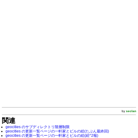
by
seclan
関連
geocities のサブディレクトリ階層制限
geocities の更新一覧ページの一軒家とビルの絵(たぶん最終回)
geocities の更新一覧ページの一軒家とビルの絵(続^2報)