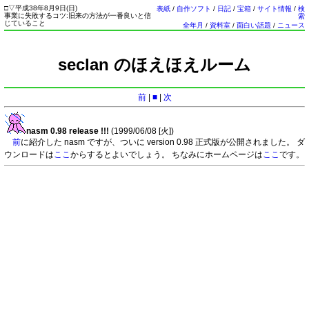
□
▽
平成38年8月9日(
日
)
表紙
/
自作ソフト
/
日記
/
宝箱
/
サイト情報
/
検
事業に失敗するコツ:旧来の方法が一番良いと信
索
じていること
全年月
/
資料室
/
面白い話題
/
ニュース
seclan のほえほえルーム
前
|
■
|
次
nasm 0.98 release !!!
(1999/06/08 [
火
])
前
に紹介した nasm ですが、ついに version 0.98 正式版が公開されました。 ダ
ウンロードは
ここ
からするとよいでしょう。 ちなみにホームページは
ここ
です。