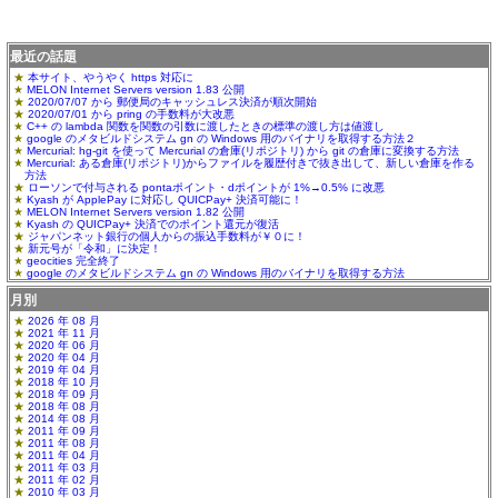
最近の話題
本サイト、やうやく https 対応に
MELON Internet Servers version 1.83 公開
2020/07/07 から 郵便局のキャッシュレス決済が順次開始
2020/07/01 から pring の手数料が大改悪
C++ の lambda 関数を関数の引数に渡したときの標準の渡し方は値渡し
google のメタビルドシステム gn の Windows 用のバイナリを取得する方法２
Mercurial: hg-git を使って Mercurial の倉庫(リポジトリ) から git の倉庫に変換する方法
Mercurial: ある倉庫(リポジトリ)からファイルを履歴付きで抜き出して、新しい倉庫を作る
方法
ローソンで付与される pontaポイント・dポイントが 1%→0.5% に改悪
Kyash が ApplePay に対応し QUICPay+ 決済可能に！
MELON Internet Servers version 1.82 公開
Kyash の QUICPay+ 決済でのポイント還元が復活
ジャパンネット銀行の個人からの振込手数料が￥０に！
新元号が「令和」に決定！
geocities 完全終了
google のメタビルドシステム gn の Windows 用のバイナリを取得する方法
月別
2026 年 08 月
2021 年 11 月
2020 年 06 月
2020 年 04 月
2019 年 04 月
2018 年 10 月
2018 年 09 月
2018 年 08 月
2014 年 08 月
2011 年 09 月
2011 年 08 月
2011 年 04 月
2011 年 03 月
2011 年 02 月
2010 年 03 月