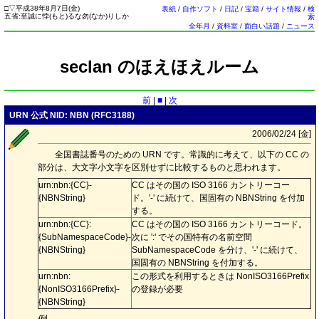
□
▽
平成38年8月7日(
金
)
表紙
/
自作ソフト
/
日記
/
宝箱
/
サイト情報
/
検
五省:至誠に悖(もと)るな勿(なか)りしか
索
全年月
/
資料室
/
面白い話題
/
ニュース
seclan のほえほえルーム
前
|
■
|
次
URN 公式 NID: NBN (RFC3188)
2006/02/24 [
金
]
全国書誌番号のための URN です。常識的に考えて、以下の CC の
部分は、大文字小文字を区別せずに比較するものと思われます。
urn:nbn:{CC}-
CC はその国の ISO 3166 カントリーコー
{NBNString}
ド。'-' に続けて、国固有の NBNString を付加
する。
urn:nbn:{CC}:
CC はその国の ISO 3166 カントリーコード。
{SubNamespaceCode}-
次に ':' でその国特有の名前空間
{NBNString}
SubNamespaceCode を分け、'-' に続けて、
国固有の NBNString を付加する。
urn:nbn:
この形式を利用するときは NonISO3166Prefix
{NonISO3166Prefix}-
の登録が必要
{NBNString}