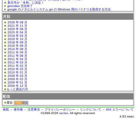
新元号が「令和」に決定！
geocities 完全終了
google のメタビルドシステム gn の Windows 用のバイナリを取得する方法
月別
2026 年 08 月
2021 年 11 月
2020 年 06 月
2020 年 04 月
2019 年 04 月
2018 年 10 月
2018 年 09 月
2018 年 08 月
2014 年 08 月
2011 年 09 月
2011 年 08 月
2011 年 04 月
2011 年 03 月
2011 年 02 月
2010 年 03 月
2010 年 01 月
2009 年 03 月
2009 年 02 月
2009 年 01 月
2008 年 12 月
もっと過去の月
配信
最近
RSS
1.0
表紙
－
著作権
－
注意事項
－
プライバシーポリシー
－
リンクについて
－
404 エラーについて
©1999-2026
seclan
. All rights reserved.
4.93 msec