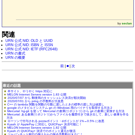
by
seclan
関連
URN 公式 NID: OLD と UUID
URN 公式 NID: ISBN と ISSN
URN 公式 NID: IETF (RFC2648)
URN の書式
URN の概要
前
|
■
|
次
最近の話題
本サイト、やうやく https 対応に
MELON Internet Servers version 1.83 公開
2020/07/07 から 郵便局のキャッシュレス決済が順次開始
2020/07/01 から pring の手数料が大改悪
C++ の lambda 関数を関数の引数に渡したときの標準の渡し方は値渡し
google のメタビルドシステム gn の Windows 用のバイナリを取得する方法２
Mercurial: hg-git を使って Mercurial の倉庫(リポジトリ) から git の倉庫に変換する方法
Mercurial: ある倉庫(リポジトリ)からファイルを履歴付きで抜き出して、新しい倉庫を作る
方法
ローソンで付与される pontaポイント・dポイントが 1%→0.5% に改悪
Kyash が ApplePay に対応し QUICPay+ 決済可能に！
MELON Internet Servers version 1.82 公開
Kyash の QUICPay+ 決済でのポイント還元が復活
ジャパンネット銀行の個人からの振込手数料が￥０に！