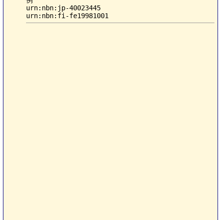
例

urn:nbn:jp-40023445
