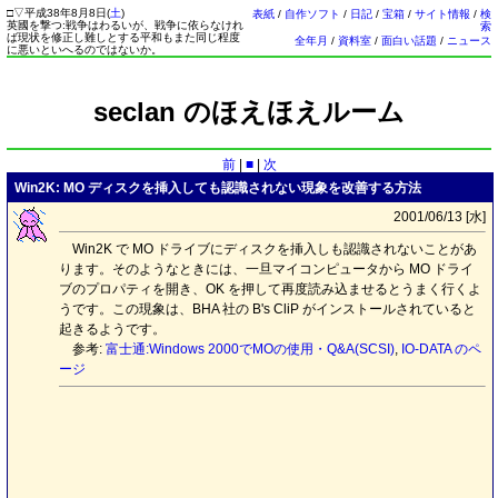
□
▽
平成38年8月8日(
土
)
表紙
/
自作ソフト
/
日記
/
宝箱
/
サイト情報
/
検
英國を撃つ:戦争はわるいが、戦争に依らなけれ
索
ば現状を修正し難しとする平和もまた同じ程度
全年月
/
資料室
/
面白い話題
/
ニュース
に悪いといへるのではないか。
seclan のほえほえルーム
前
|
■
|
次
Win2K: MO ディスクを挿入しても認識されない現象を改善する方法
2001/06/13 [
水
]
Win2K で MO ドライブにディスクを挿入しも認識されないことがあ
ります。そのようなときには、一旦マイコンピュータから MO ドライ
ブのプロパティを開き、OK を押して再度読み込ませるとうまく行くよ
うです。この現象は、BHA 社の B's CliP がインストールされていると
起きるようです。
参考:
富士通:Windows 2000でMOの使用・Q&A(SCSI)
,
IO-DATA のペ
ージ