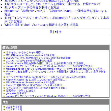
IE: about: プロトコルで cookie が改変されてしまう問題
IE6: ダウンロードした .exe ファイルを標準で「実行する」仕様について
IE: クリップボードの内容を取得する方法
explorer の「表示(<u>V</u>)」-「詳細(<u>D</u>)」で属性表示を可能にする
方法
IE の「インターネットオプション」/Explorerの「フォルダオプション」を非表
示にする方法
Win2K: IE5 で shell プロトコルを指定すると落ちる現象
前
|
■
|
次
最近の話題
本サイト、やうやく https 対応に
MELON Internet Servers version 1.83 公開
2020/07/07 から 郵便局のキャッシュレス決済が順次開始
2020/07/01 から pring の手数料が大改悪
C++ の lambda 関数を関数の引数に渡したときの標準の渡し方は値渡し
google のメタビルドシステム gn の Windows 用のバイナリを取得する方法２
Mercurial: hg-git を使って Mercurial の倉庫(リポジトリ) から git の倉庫に変換する方法
Mercurial: ある倉庫(リポジトリ)からファイルを履歴付きで抜き出して、新しい倉庫を作る
方法
ローソンで付与される pontaポイント・dポイントが 1%→0.5% に改悪
Kyash が ApplePay に対応し QUICPay+ 決済可能に！
MELON Internet Servers version 1.82 公開
Kyash の QUICPay+ 決済でのポイント還元が復活
ジャパンネット銀行の個人からの振込手数料が￥０に！
新元号が「令和」に決定！
geocities 完全終了
google のメタビルドシステム gn の Windows 用のバイナリを取得する方法
月別
2026 年 08 月
2021 年 11 月