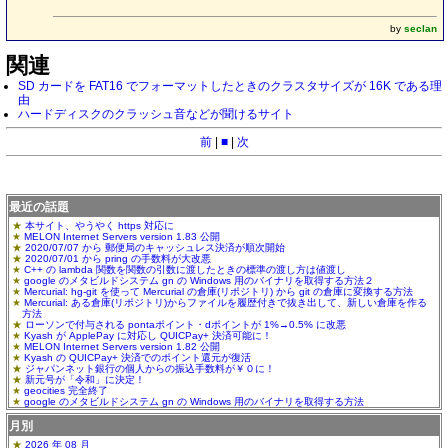
by
seclan
関連
SD カードを FAT16 でフォーマットしたときのクラスタサイズが 16K である理
由
ハードディスクのクラッシュ音などが聞けるサイト
前
|
■
|
次
最近の話題
本サイト、やうやく https 対応に
MELON Internet Servers version 1.83 公開
2020/07/07 から 郵便局のキャッシュレス決済が順次開始
2020/07/01 から pring の手数料が大改悪
C++ の lambda 関数を関数の引数に渡したときの標準の渡し方は値渡し
google のメタビルドシステム gn の Windows 用のバイナリを取得する方法２
Mercurial: hg-git を使って Mercurial の倉庫(リポジトリ) から git の倉庫に変換する方法
Mercurial: ある倉庫(リポジトリ)からファイルを履歴付きで抜き出して、新しい倉庫を作る
方法
ローソンで付与される pontaポイント・dポイントが 1%→0.5% に改悪
Kyash が ApplePay に対応し QUICPay+ 決済可能に！
MELON Internet Servers version 1.82 公開
Kyash の QUICPay+ 決済でのポイント還元が復活
ジャパンネット銀行の個人からの振込手数料が￥０に！
新元号が「令和」に決定！
geocities 完全終了
google のメタビルドシステム gn の Windows 用のバイナリを取得する方法
月別
2026 年 08 月