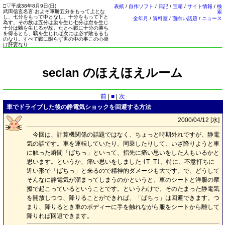
□
▽
平成38年8月9日(
日
)
表紙
/
自作ソフト
/
日記
/
宝箱
/
サイト情報
/
検
武田信玄名言:およそ軍勝五分をもって上とな
索
し、七分をもって中となし、十分をもって下と
全年月
/
資料室
/
面白い話題
/
ニュース
為す。その故は五分は励を生じ七分は怠を生じ
十分は驕を生じるが故。たとへ戦に十分の勝ち
を得るとも、驕を生じれば次には必ず敗るるも
のなり。すべて戦に限らず世の中の事この心掛
け肝要なり
seclan のほえほえルーム
前
|
■
|
次
車でドライブした後の静電気ショックを回避する方法
2000/04/12 [
水
]
今回は、計算機関係の話題ではなく、ちょっと時期外れですが、静電
気の話です。車を運転していたり、同乗したりして、いざ降りようと車
に触った瞬間「ばちっ」といって、指先に痛い思いをした人もいるかと
思います。というか、痛い思いをしました
(T_T)
。特に、不意打ちに
近い形で「ばちっ」と来るので精神的ダメージも大です。で、どうして
そんなに静電気が溜まってしまうのかというと、車のシートと洋服の摩
擦で起こっているということです。というわけで、そのたまった静電気
を開放しつつ、降りることができれば、「ばちっ」は回避できます。つ
まり、降りるとき車のボディーに手を触れながら服をシートから離して
降りれば回避できます。