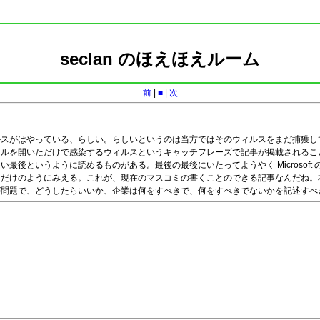
seclan のほえほえルーム
前
|
■
|
次
うウィルスがはやっている、らしい。らしいというのは当方ではそのウィルスをまだ捕獲
ールを開いただけで感染するウィルスというキャッチフレーズで記事が掲載されるこ
後というように読めるものがある。最後の最後にいたってようやく Microsoft の
るだけのようにみえる。これが、現在のマスコミの書くことのできる記事なんだね。
が問題で、どうしたらいいか、企業は何をすべきで、何をすべきでないかを記述すべ