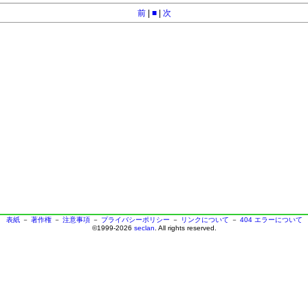
前
|
■
|
次
表紙
－
著作権
－
注意事項
－
プライバシーポリシー
－
リンクについて
－
404 エラーについて
©1999-2026
seclan
. All rights reserved.