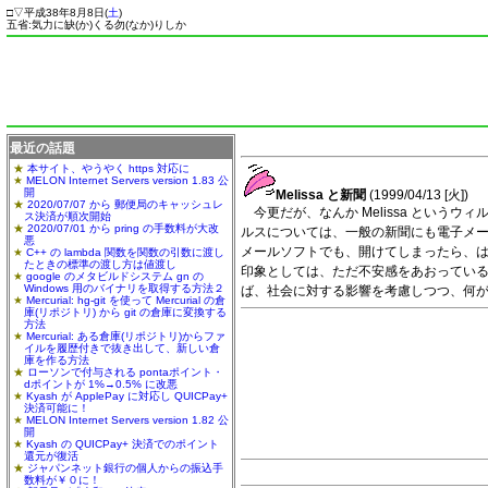
□
▽
平成38年8月8日(
土
)
五省:気力に缺(か)くる勿(なか)りしか
最近の話題
本サイト、やうやく https 対応に
MELON Internet Servers version 1.83 公
開
Melissa と新聞
(1999/04/13 [
火
])
2020/07/07 から 郵便局のキャッシュレ
今更だが、なんか Melissa とい
ス決済が順次開始
2020/07/01 から pring の手数料が大改
ルスについては、一般の新聞にも電子メ
悪
メールソフトでも、開けてしまったら、はい最
C++ の lambda 関数を関数の引数に渡し
たときの標準の渡し方は値渡し
印象としては、ただ不安感をあおってい
google のメタビルドシステム gn の
Windows 用のバイナリを取得する方法２
ば、社会に対する影響を考慮しつつ、何
Mercurial: hg-git を使って Mercurial の倉
庫(リポジトリ) から git の倉庫に変換する
方法
Mercurial: ある倉庫(リポジトリ)からファ
イルを履歴付きで抜き出して、新しい倉
庫を作る方法
ローソンで付与される pontaポイント・
dポイントが 1%→0.5% に改悪
Kyash が ApplePay に対応し QUICPay+
決済可能に！
MELON Internet Servers version 1.82 公
開
Kyash の QUICPay+ 決済でのポイント
還元が復活
ジャパンネット銀行の個人からの振込手
数料が￥０に！