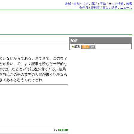
表紙
/
自作ソフト
/
日記
/
宝箱
/
サイト情報
/
検索
全年月
/
資料室
/
面白い話題
/
ニュース
配信
最近
RSS
1.0
していないからである。さてさて、このウィ
とが多い。で、よく記事を読むと一般的な
では... などという記述が出てくる。結局
本当はこの手の業界の人間が書く記事なら
きであると思うんだけどね。
by
seclan