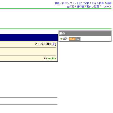
表紙
/
自作ソフト
/
日記
/
宝箱
/
サイト情報
/
検索
全年月
/
資料室
/
面白い話題
/
ニュース
配信
最近
RSS
1.0
2003/03/08 [
土
]
by
seclan