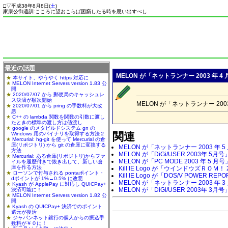
□
▽
平成38年8月8日(
土
)
家康公御遺訓:こころに望おこらば困窮したる時を思い出すべし
最近の話題
MELON が「ネットランナー 2003 年 
本サイト、やうやく https 対応に
MELON Internet Servers version 1.83 公
開
2020/07/07 から 郵便局のキャッシュレ
ス決済が順次開始
MELON が「ネットランナー 20
2020/07/01 から pring の手数料が大改
悪
C++ の lambda 関数を関数の引数に渡し
たときの標準の渡し方は値渡し
google のメタビルドシステム gn の
関連
Windows 用のバイナリを取得する方法２
Mercurial: hg-git を使って Mercurial の倉
庫(リポジトリ) から git の倉庫に変換する
MELON が「ネットランナー 2003 年 
方法
MELON が「DiGi/USER 2003年 5月
Mercurial: ある倉庫(リポジトリ)からファ
MELON が「PC MODE 2003 年 5 
イルを履歴付きで抜き出して、新しい倉
庫を作る方法
Kill IE Logo が「ウインドウズＲＯＭ！
ローソンで付与される pontaポイント・
Kill IE Logo が「DOS/V POWE
dポイントが 1%→0.5% に改悪
MELON が「ネットランナー 2003 年 
Kyash が ApplePay に対応し QUICPay+
MELON が「DiGi/USER 2003年 3月
決済可能に！
MELON Internet Servers version 1.82 公
開
Kyash の QUICPay+ 決済でのポイント
還元が復活
ジャパンネット銀行の個人からの振込手
数料が￥０に！