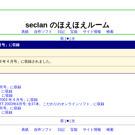
seclan のほえほえルーム
表紙
自作ソフト
日記
宝箱
サイト情報
検索
前
|
■
|
次
4 月号」に収録
03 年 4 月号」に収録されました。
5 月号」に収録
号」に収録
月号」に収録
 2003 年 4 月号」に収録
R REPORT 2003年4月号: 全37本。こだわりのオンラインソフト」に収録
3 月号」に収録
号」に収録
前
|
■
|
次
表紙
自作ソフト
日記
宝箱
サイト情報
検索