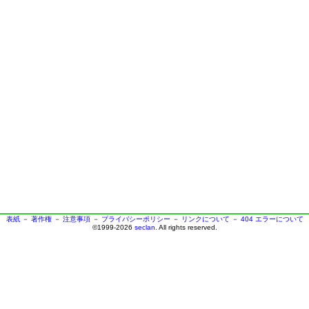
表紙
－
著作権
－
注意事項
－
プライバシーポリシー
－
リンクについて
－
404 エラーについて
©1999-2026
seclan
. All rights reserved.