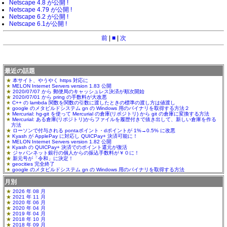
Netscape 4.8 が公開 !
Netscape 4.79 が公開 !
Netscape 6.2 が公開 !
Netscape 6.1が公開 !
前
|
■
|
次
最近の話題
本サイト、やうやく https 対応に
MELON Internet Servers version 1.83 公開
2020/07/07 から 郵便局のキャッシュレス決済が順次開始
2020/07/01 から pring の手数料が大改悪
C++ の lambda 関数を関数の引数に渡したときの標準の渡し方は値渡し
google のメタビルドシステム gn の Windows 用のバイナリを取得する方法２
Mercurial: hg-git を使って Mercurial の倉庫(リポジトリ) から git の倉庫に変換する方法
Mercurial: ある倉庫(リポジトリ)からファイルを履歴付きで抜き出して、新しい倉庫を作る
方法
ローソンで付与される pontaポイント・dポイントが 1%→0.5% に改悪
Kyash が ApplePay に対応し QUICPay+ 決済可能に！
MELON Internet Servers version 1.82 公開
Kyash の QUICPay+ 決済でのポイント還元が復活
ジャパンネット銀行の個人からの振込手数料が￥０に！
新元号が「令和」に決定！
geocities 完全終了
google のメタビルドシステム gn の Windows 用のバイナリを取得する方法
月別
2026 年 08 月
2021 年 11 月
2020 年 06 月
2020 年 04 月
2019 年 04 月
2018 年 10 月
2018 年 09 月