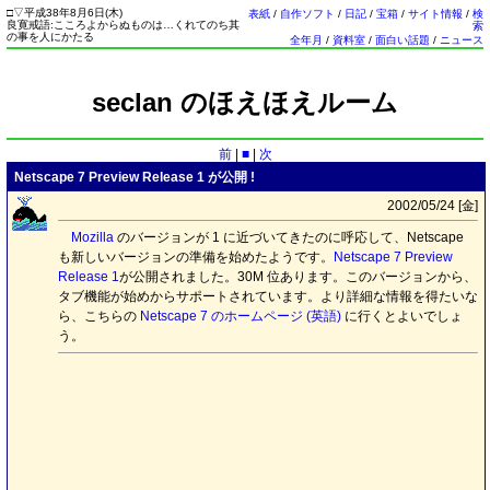
□
▽
平成38年8月6日(
木
)
表紙
/
自作ソフト
/
日記
/
宝箱
/
サイト情報
/
検
良寛戒語:こころよからぬものは…くれてのち其
索
の事を人にかたる
全年月
/
資料室
/
面白い話題
/
ニュース
seclan のほえほえルーム
前
|
■
|
次
Netscape 7 Preview Release 1 が公開 !
2002/05/24 [
金
]
Mozilla
のバージョンが 1 に近づいてきたのに呼応して、Netscape
も新しいバージョンの準備を始めたようです。
Netscape 7 Preview
Release 1
が公開されました。30M 位あります。このバージョンから、
タブ機能が始めからサポートされています。より詳細な情報を得たいな
ら、こちらの
Netscape 7 のホームページ (英語)
に行くとよいでしょ
う。