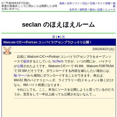
□
▽
平成38年8月7日(
金
)
表紙
/
自作ソフト
/
日記
/
宝箱
/
サイト情報
/
検
家康公御遺訓:こころに望おこらば困窮したる時
索
を思い出すべし
全年月
/
資料室
/
面白い話題
/
ニュース
seclan のほえほえルーム
前
|
■
|
次
Watcom C/C++/Fortran コンパイラ/アセンブラひっそり公開！
2002/04/23 [
火
]
以前に Watcom C/C++/Fortran コンパイラ/アセンブラをオープンソ
ースで
提供
するとしていた
SciTech
ですが、いつの間にか、バイナリ
が
公開
されたようです。Watcom C/C++ で 45.8M、Watcom FORTRAN
で 35.9M だそうです。ダウンロードする内容を減らしたい場合には、
ftp サーバ
から個別にダウンロードすることができます。例えば、
Win32 用のバイナリとヘッダ、ライブラリ一式(ドキュメント除く)だけ
なら、8M バイト程度になります。
それにしても、ここ、本当にソースを公開しようと思っているのだろ
うか。宣言をして一年以上経っても公開されないなんて...。