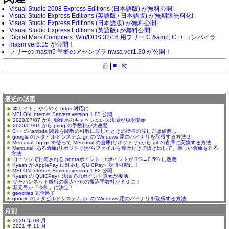
Visual Studio 2008 Express Editions (日本語版) が無料公開!
Visual Studio Express Editions (英語版 / 日本語版) が無期限無料化!
Visual Studio Express Editions (日本語版) が無料公開!
Visual Studio Express Editions (英語版) が無料公開!
Digital Mars Compilers: Win/DOS:32/16 用フリー C &amp; C++ コンパイラ
masm ver6.15 が公開！
フリーの masm5 準拠のアセンブラ nwsa ver1.30 が公開！
前
|
■
|
次
最近の話題
本サイト、やうやく https 対応に
MELON Internet Servers version 1.83 公開
2020/07/07 から 郵便局のキャッシュレス決済が順次開始
2020/07/01 から pring の手数料が大改悪
C++ の lambda 関数を関数の引数に渡したときの標準の渡し方は値渡し
google のメタビルドシステム gn の Windows 用のバイナリを取得する方法２
Mercurial: hg-git を使って Mercurial の倉庫(リポジトリ) から git の倉庫に変換する方法
Mercurial: ある倉庫(リポジトリ)からファイルを履歴付きで抜き出して、新しい倉庫を作る
方法
ローソンで付与される pontaポイント・dポイントが 1%→0.5% に改悪
Kyash が ApplePay に対応し QUICPay+ 決済可能に！
MELON Internet Servers version 1.82 公開
Kyash の QUICPay+ 決済でのポイント還元が復活
ジャパンネット銀行の個人からの振込手数料が￥０に！
新元号が「令和」に決定！
geocities 完全終了
google のメタビルドシステム gn の Windows 用のバイナリを取得する方法
月別
2026 年 08 月
2021 年 11 月