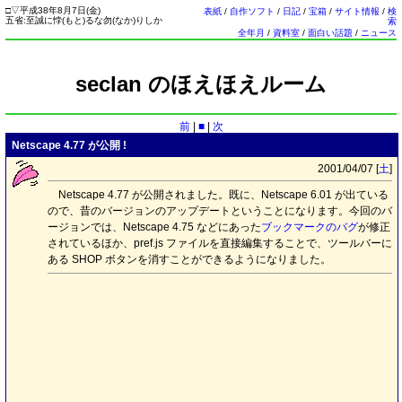
□
▽
平成38年8月7日(
金
)
表紙
/
自作ソフト
/
日記
/
宝箱
/
サイト情報
/
検
五省:至誠に悖(もと)るな勿(なか)りしか
索
全年月
/
資料室
/
面白い話題
/
ニュース
seclan のほえほえルーム
前
|
■
|
次
Netscape 4.77 が公開 !
2001/04/07 [
土
]
Netscape 4.77 が公開されました。既に、Netscape 6.01 が出ている
ので、昔のバージョンのアップデートということになります。今回のバ
ージョンでは、Netscape 4.75 などにあった
ブックマークのバグ
が修正
されているほか、pref.js ファイルを直接編集することで、ツールバーに
ある SHOP ボタンを消すことができるようになりました。