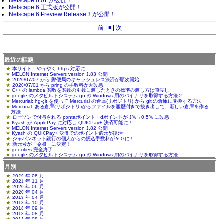
Netscape 6.01 が公開！
Netscape 6 正式版が公開！
Netscape 6 Preview Release 3 が公開！
前
|
■
|
次
最近の話題
本サイト、やうやく https 対応に
MELON Internet Servers version 1.83 公開
2020/07/07 から 郵便局のキャッシュレス決済が順次開始
2020/07/01 から pring の手数料が大改悪
C++ の lambda 関数を関数の引数に渡したときの標準の渡し方は値渡し
google のメタビルドシステム gn の Windows 用のバイナリを取得する方法２
Mercurial: hg-git を使って Mercurial の倉庫(リポジトリ) から git の倉庫に変換する方法
Mercurial: ある倉庫(リポジトリ)からファイルを履歴付きで抜き出して、新しい倉庫を作る
方法
ローソンで付与される pontaポイント・dポイントが 1%→0.5% に改悪
Kyash が ApplePay に対応し QUICPay+ 決済可能に！
MELON Internet Servers version 1.82 公開
Kyash の QUICPay+ 決済でのポイント還元が復活
ジャパンネット銀行の個人からの振込手数料が￥０に！
新元号が「令和」に決定！
geocities 完全終了
google のメタビルドシステム gn の Windows 用のバイナリを取得する方法
月別
2026 年 08 月
2021 年 11 月
2020 年 06 月
2020 年 04 月
2019 年 04 月
2018 年 10 月
2018 年 09 月
2018 年 08 月
2014 年 08 月