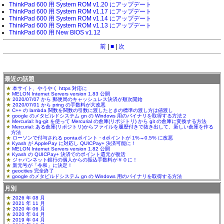
ThinkPad 600 用 System ROM v1.20 にアップデート
ThinkPad 600 用 System ROM v1.17 にアップデート
ThinkPad 600 用 System ROM v1.14 にアップデート
ThinkPad 600 用 System ROM v1.13 にアップデート
ThinkPad 600 用 New BIOS v1.12
前
|
■
|
次
最近の話題
本サイト、やうやく https 対応に
MELON Internet Servers version 1.83 公開
2020/07/07 から 郵便局のキャッシュレス決済が順次開始
2020/07/01 から pring の手数料が大改悪
C++ の lambda 関数を関数の引数に渡したときの標準の渡し方は値渡し
google のメタビルドシステム gn の Windows 用のバイナリを取得する方法２
Mercurial: hg-git を使って Mercurial の倉庫(リポジトリ) から git の倉庫に変換する方法
Mercurial: ある倉庫(リポジトリ)からファイルを履歴付きで抜き出して、新しい倉庫を作る
方法
ローソンで付与される pontaポイント・dポイントが 1%→0.5% に改悪
Kyash が ApplePay に対応し QUICPay+ 決済可能に！
MELON Internet Servers version 1.82 公開
Kyash の QUICPay+ 決済でのポイント還元が復活
ジャパンネット銀行の個人からの振込手数料が￥０に！
新元号が「令和」に決定！
geocities 完全終了
google のメタビルドシステム gn の Windows 用のバイナリを取得する方法
月別
2026 年 08 月
2021 年 11 月
2020 年 06 月
2020 年 04 月
2019 年 04 月