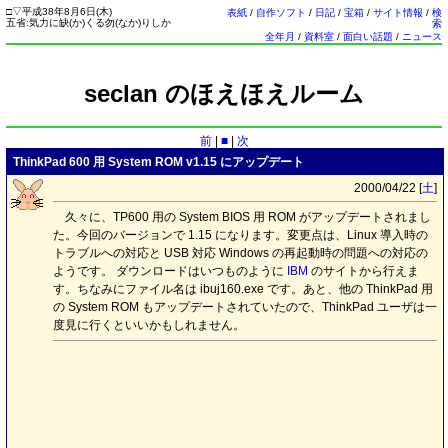
□
▽
平成38年8月6日(
木
)
表紙
/
自作ソフト
/
日記
/
宝箱
/
サイト情報
/
検
五省:気力に缺(か)くる勿(なか)りしか
索
全年月
/
資料室
/
面白い話題
/
ニュース
seclan のほえほえルーム
前
|
■
|
次
ThinkPad 600 用 System ROM v1.15 にアップデート
2000/04/22 [
土
]
久々に、TP600 用の System BIOS 用 ROM がアップデートされまし
た。今回のバージョンで 1.15 になります。変更点は、Linux 導入時の
トラブルへの対応と USB 対応 Windows の再起動時の問題への対応の
ようです。 ダウンロードはいつものように
IBM
のサイトから行えま
す。ちなみにファイル名は ibuj160.exe です。あと、他の ThinkPad 用
の System ROM もアップデートされていたので、ThinkPad ユーザは一
度見に行くといいかもしれません。