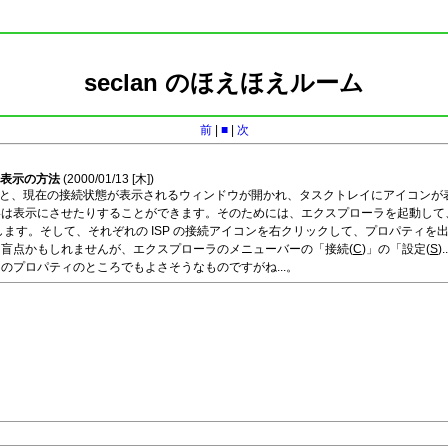
seclan のほえほえルーム
前
|
■
|
次
非表示の方法
(2000/01/13 [
木
])
ると、現在の接続状態が表示されるウィンドウが開かれ、タスクトレイにアイコンが
は表示にさせたりすることができます。そのためには、エクスプローラを起動して
します。そして、それぞれの ISP の接続アイコンを右クリックして、プロパティを
盲点かもしれませんが、エクスプローラのメニューバーの「接続(
C
)」の「設定(
S
のプロパティのところでもよさそうなものですがね...。