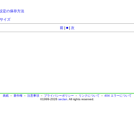
の設定の保存方法
トサイズ
前
|
■
|
次
表紙
－
著作権
－
注意事項
－
プライバシーポリシー
－
リンクについて
－
404 エラーについて
©1999-2026
seclan
. All rights reserved.