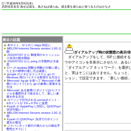
□
▽
平成38年8月6日(
木
)
武田信玄名言:為せば成る、為さねば成らぬ。成る業を成らぬと捨つる人のはかなさ
最近の話題
本サイト、やうやく https 対応に
MELON Internet Servers version 1.83 公
開
ダイアルアップ時の状態窓の表示/
2020/07/07 から 郵便局のキャッシュレ
ダイアルアップをして、ISP に接続す
ス決済が順次開始
2020/07/01 から pring の手数料が大改
ウやアイコンを非表示にさせたり、あるい
悪
「ダイアルアップ ネットワーク」を選択
C++ の lambda 関数を関数の引数に渡し
たときの標準の渡し方は値渡し
と、実はそこにはありません。ちょっと、
google のメタビルドシステム gn の
Windows 用のバイナリを取得する方法２
ション」で設定できます。「新しい接続」
Mercurial: hg-git を使って Mercurial の倉
庫(リポジトリ) から git の倉庫に変換する
方法
Mercurial: ある倉庫(リポジトリ)からファ
イルを履歴付きで抜き出して、新しい倉
庫を作る方法
ローソンで付与される pontaポイント・
dポイントが 1%→0.5% に改悪
Kyash が ApplePay に対応し QUICPay+
決済可能に！
MELON Internet Servers version 1.82 公
開
Kyash の QUICPay+ 決済でのポイント
還元が復活
ジャパンネット銀行の個人からの振込手
数料が￥０に！