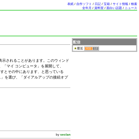
表紙
/
自作ソフト
/
日記
/
宝箱
/
サイト情報
/
検索
全年月
/
資料室
/
面白い話題
/
ニュース
配信
最近
RSS
1.0
表示されることがあります。このウィンド
、「マイ コンピュータ」を展開して、
出すとその中にあります、と思っている
)...」を選び、「ダイアルアップの接続オプ
by
seclan