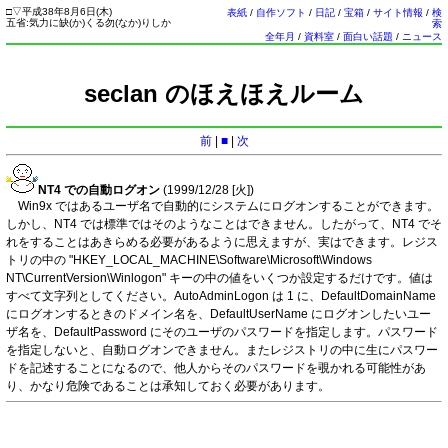
□
▽
平成38年8月6日(
木
)
表紙
/
自作ソフト
/
日記
/
宝箱
/
サイト情報
/
検
五省:気力に缺(か)くる勿(なか)りしか
索
全年月
/
資料室
/
面白い話題
/
ニュース
seclan のほえほえルーム
前
|
■
|
次
NT4 での自動ログオン
(1999/12/28 [
火
])
Win9x ではあるユーザ名で自動的にシステムにログオンすることができます。
しかし、NT4 では標準ではそのようなことはできません。したがって、NT4 でそ
れをすることはあきらめる必要があるように思えますが、実はできます。レジス
トリの中の "HKEY_LOCAL_MACHINE\Software\Microsoft\Windows
NT\CurrentVersion\Winlogon" キーの中の値をいくつか設定するだけです。値は
すべて文字列としてください。AutoAdminLogon は 1 に、DefaultDomainName
にログオンするときのドメイン名を、DefaultUserName にログオンしたいユー
ザ名を、DefaultPassword にそのユーザのパスワードを指定します。パスワード
を指定しないと、自動ログオンできません。またレジストリの中に生にパスワー
ドを記述することになるので、他人からそのパスワードを覗かれる可能性があ
り、かなり危険であることは承知しておく必要があります。