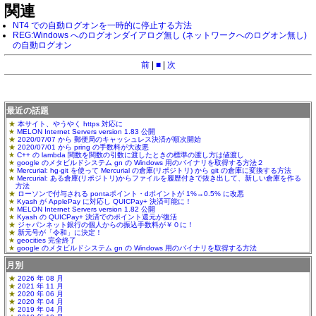
関連
NT4 での自動ログオンを一時的に停止する方法
REG:Windows へのログオンダイアログ無し (ネットワークへのログオン無し)
の自動ログオン
前
|
■
|
次
最近の話題
本サイト、やうやく https 対応に
MELON Internet Servers version 1.83 公開
2020/07/07 から 郵便局のキャッシュレス決済が順次開始
2020/07/01 から pring の手数料が大改悪
C++ の lambda 関数を関数の引数に渡したときの標準の渡し方は値渡し
google のメタビルドシステム gn の Windows 用のバイナリを取得する方法２
Mercurial: hg-git を使って Mercurial の倉庫(リポジトリ) から git の倉庫に変換する方法
Mercurial: ある倉庫(リポジトリ)からファイルを履歴付きで抜き出して、新しい倉庫を作る
方法
ローソンで付与される pontaポイント・dポイントが 1%→0.5% に改悪
Kyash が ApplePay に対応し QUICPay+ 決済可能に！
MELON Internet Servers version 1.82 公開
Kyash の QUICPay+ 決済でのポイント還元が復活
ジャパンネット銀行の個人からの振込手数料が￥０に！
新元号が「令和」に決定！
geocities 完全終了
google のメタビルドシステム gn の Windows 用のバイナリを取得する方法
月別
2026 年 08 月
2021 年 11 月
2020 年 06 月
2020 年 04 月
2019 年 04 月