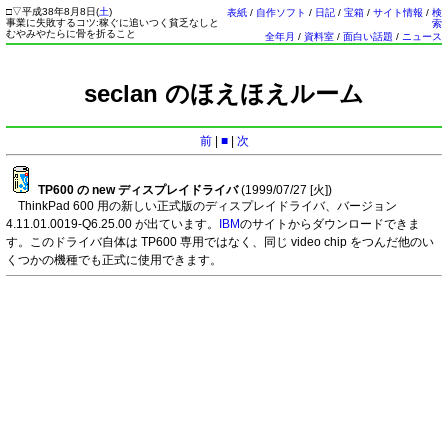
□
▽
平成38年8月8日(
土
)
表紙
/
自作ソフト
/
日記
/
宝箱
/
サイト情報
/
検
事業に失敗するコツ:稼ぐに追いつく貧乏なしと
索
むやみやたらに骨を折ること
全年月
/
資料室
/
面白い話題
/
ニュース
seclan のほえほえルーム
前
|
■
|
次
TP600 の new ディスプレイドライバ
(1999/07/27 [
火
])
ThinkPad 600 用の新しい正式版のディスプレイドライバ、バージョン
4.11.01.0019-Q6.25.00 が出ています。
IBM
のサイトからダウンロードできま
す。このドライバ自体は TP600 専用ではなく、同じ video chip をつんだ他のい
くつかの機種でも正式に使用できます。