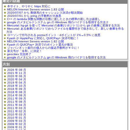
最近の話題
本サイト、やうやく https 対応に
MELON Internet Servers version 1.83 公開
2020/07/07 から 郵便局のキャッシュレス決済が順次開始
2020/07/01 から pring の手数料が大改悪
C++ の lambda 関数を関数の引数に渡したときの標準の渡し方は値渡し
google のメタビルドシステム gn の Windows 用のバイナリを取得する方法２
Mercurial: hg-git を使って Mercurial の倉庫(リポジトリ) から git の倉庫に変換する方法
Mercurial: ある倉庫(リポジトリ)からファイルを履歴付きで抜き出して、新しい倉庫を作る
方法
ローソンで付与される pontaポイント・dポイントが 1%→0.5% に改悪
Kyash が ApplePay に対応し QUICPay+ 決済可能に！
MELON Internet Servers version 1.82 公開
Kyash の QUICPay+ 決済でのポイント還元が復活
ジャパンネット銀行の個人からの振込手数料が￥０に！
新元号が「令和」に決定！
geocities 完全終了
google のメタビルドシステム gn の Windows 用のバイナリを取得する方法
月別
2026 年 08 月
2021 年 11 月
2020 年 06 月
2020 年 04 月
2019 年 04 月
2018 年 10 月
2018 年 09 月
2018 年 08 月
2014 年 08 月
2011 年 09 月
2011 年 08 月
2011 年 04 月
2011 年 03 月
2011 年 02 月
2010 年 03 月
2010 年 01 月
2009 年 03 月
2009 年 02 月
2009 年 01 月